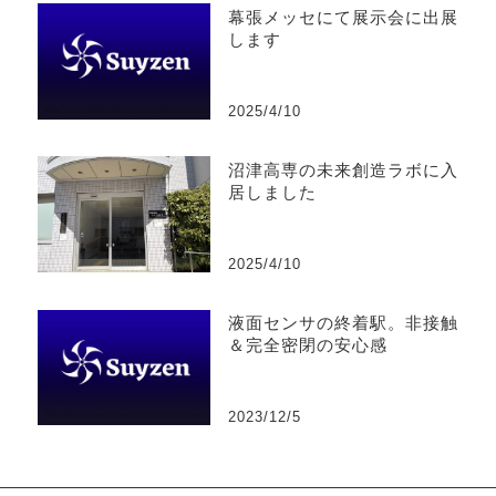
幕張メッセにて展示会に出展
します
2025/4/10
沼津高専の未来創造ラボに入
居しました
2025/4/10
液面センサの終着駅。非接触
＆完全密閉の安心感
2023/12/5